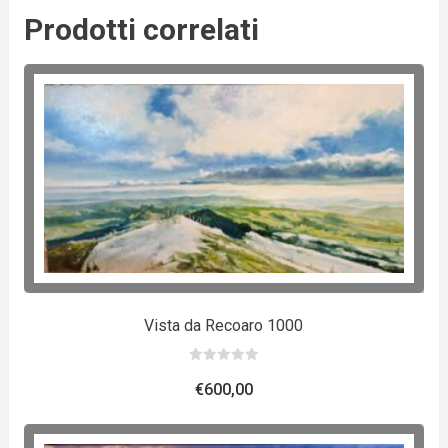
Prodotti correlati
Vista da Recoaro 1000
0
out
€
600,00
of
5