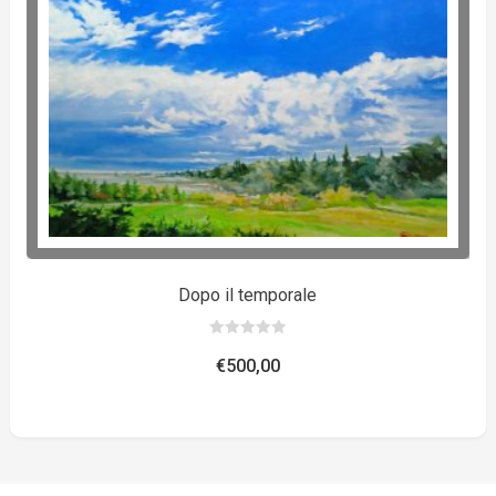
Dopo il temporale
0
out
€
500,00
of
5