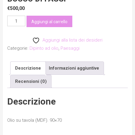
€
500,00
Bosco
Aggiungi al carrello
di
faggi
Aggiungi alla lista dei desideri
quantità
Categorie:
Dipinto ad olio
,
Paesaggi
Descrizione
Informazioni aggiuntive
Recensioni (0)
Descrizione
Olio su tavola (MDF). 90×70