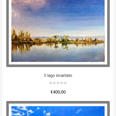
Il lago incantato
0
out
€
400,00
of
5